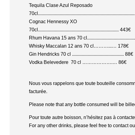
Tequila Clase Azul Reposado
70cl............................................................................
Cognac Hennessy XO
70cl................................................................... 443€
Rhum Havana 15 ans 70 cl.....................................
Whisky Maccalan 12 ans 70 cl………...… 178€
Gin Hendricks 70 cl ........................................... 88€
Vodka Belevedere 70 cl ……………….… 86€
Nous vous rappelons que toute bouteille consom
facturée.
Please note that any bottle consumed will be bill
Pour toute autre boisson, n’hésitez pas à contacte
For any other drinks, please feel free to contact ou