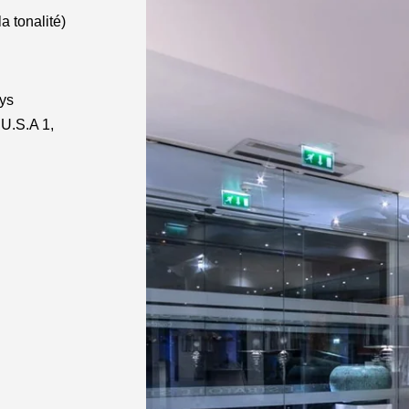
a tonalité)
ays
U.S.A 1,