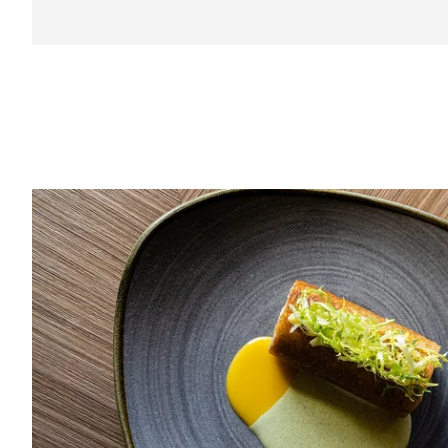
SPA
SERVICES
GALERIE
COURCHEVEL
Hôtel Le Strato
661 Rue de Bellecôte
73120 Courchevel 1850 - France
Tel. :
+33 4 79 41 51 60
Mail. :
i
nfo@hotelstrato.com