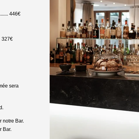
........... 446€
... 327€
mée sera
ed.
r notre Bar.
r Bar.