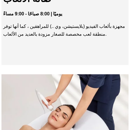
APARTMENTS
يوميًا | 8:00 صباحًا - 9:00 مساءً
المطعم والبار
مجهزة بألعاب الفيديو (بلايستيشن، وي ..) للمراهقين ، كما أنها توفر
المنتجع الصحي
منطقة لعب مخصصة للصغار مزودة بالعديد من الألعاب.
الخدمات
صالة عرض
كورشوفيل
Hôtel Le Strato
661 Rue de Bellecôte
73120 Courchevel 1850 - France
الهاتف.
+33 4 79 41 51 60
البريد
nfo@hotelstrato.com
i