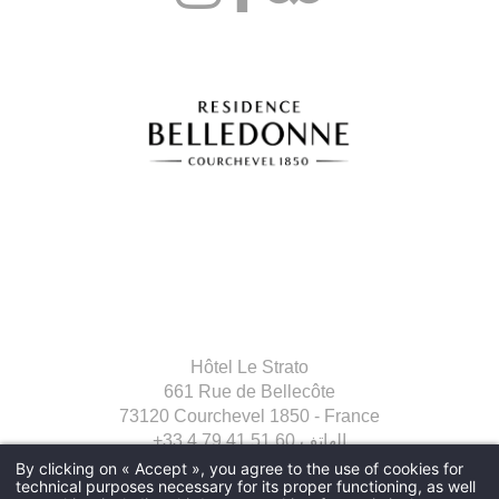
المطعم والبار
المنتجع الصحي
الخدمات
صالة عرض
كورشوفيل
Hôtel Le Strato
661 Rue de Bellecôte
73120 Courchevel 1850 - France
الهاتف.
+33 4 79 41 51 60
البريد
nfo@hotelstrato.com
i
Hôtel Le Strato
661 Rue de Bellecôte
73120 Courchevel 1850 - France
الهاتف.
+33 4 79 41 51 60
اتصل بنا
By clicking on « Accept », you agree to the use of cookies for
technical purposes necessary for its proper functioning, as well